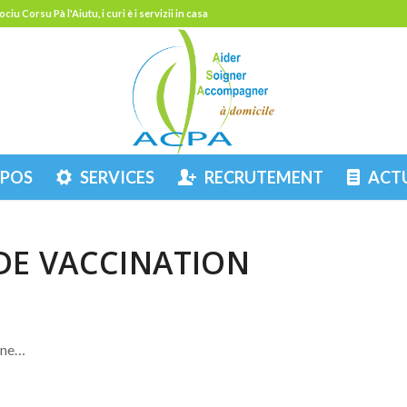
u Corsu Pà l'Aiutu, i curi è i servizii in casa
OPOS
SERVICES
RECRUTEMENT
ACT
DE VACCINATION
agne…