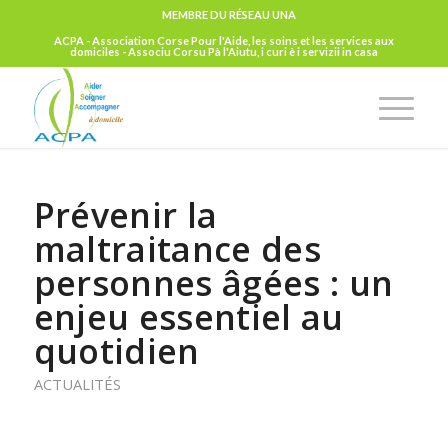
MEMBRE DU RÉSEAU UNA
ACPA - Association Corse Pour l'Aide, les soins et les services aux
domiciles - Associu Corsu Pà l'Aiutu, i curi è i servizii in casa
Prévenir la
maltraitance des
personnes âgées : un
enjeu essentiel au
quotidien
ACTUALITÉS