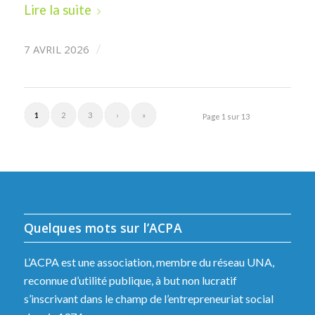
Lire la suite
7 AVRIL 2026
/
1
2
3
›
»
Page 1 sur 13
Quelques mots sur l’ACPA
L’ACPA est une association, membre du réseau UNA,
reconnue d’utilité publique, à but non lucratif
s’inscrivant dans le champ de l’entrepreneuriat social