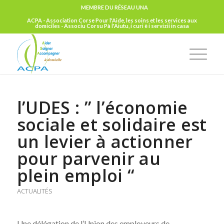
MEMBRE DU RÉSEAU UNA
ACPA - Association Corse Pour l'Aide, les soins et les services aux
domiciles - Associu Corsu Pà l'Aiutu, i curi è i servizii in casa
l’UDES : ” l’économie
sociale et solidaire est
un levier à actionner
pour parvenir au
plein emploi “
ACTUALITÉS
Une délégation de l’Union des employeurs de