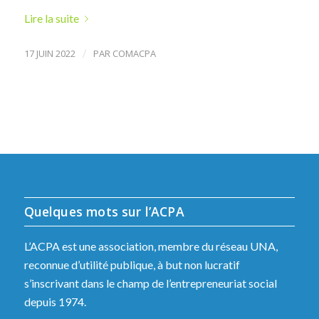
Lire la suite
17 JUIN 2022
/
PAR
COMACPA
Quelques mots sur l’ACPA
L’ACPA est une association, membre du réseau UNA,
reconnue d’utilité publique, à but non lucratif
s’inscrivant dans le champ de l’entrepreneuriat social
depuis 1974.